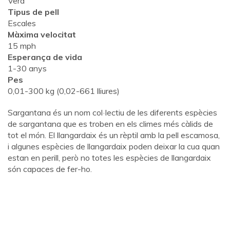
Verd
Tipus de pell
Escales
Màxima velocitat
15 mph
Esperança de vida
1-30 anys
Pes
0,01-300 kg (0,02-661 lliures)
Sargantana és un nom col·lectiu de les diferents espècies
de sargantana que es troben en els climes més càlids de
tot el món. El llangardaix és un rèptil amb la pell escamosa,
i algunes espècies de llangardaix poden deixar la cua quan
estan en perill, però no totes les espècies de llangardaix
són capaces de fer-ho.