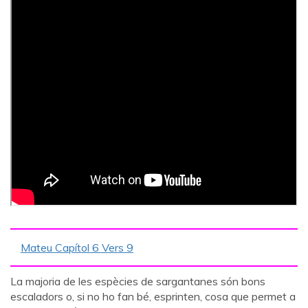
Mateu Capítol 6 Vers 9
La majoria de les espècies de sargantanes són bons
escaladors o, si no ho fan bé, esprinten, cosa que permet a