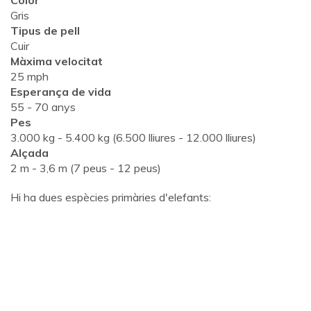
Color
Gris
Tipus de pell
Cuir
Màxima velocitat
25 mph
Esperança de vida
55 - 70 anys
Pes
3.000 kg - 5.400 kg (6.500 lliures - 12.000 lliures)
Alçada
2 m - 3,6 m (7 peus - 12 peus)
Hi ha dues espècies primàries d'elefants: