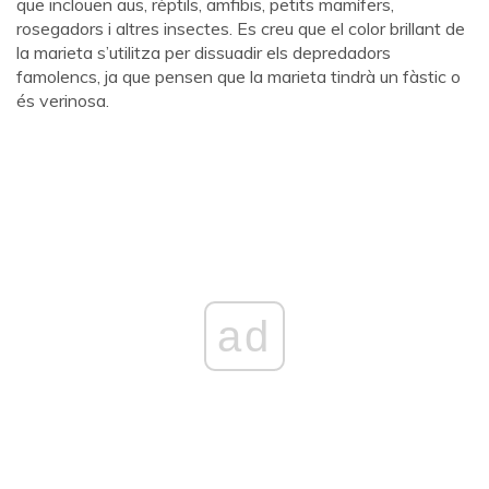
que inclouen aus, rèptils, amfibis, petits mamífers,
rosegadors i altres insectes. Es creu que el color brillant de
la marieta s’utilitza per dissuadir els depredadors
famolencs, ja que pensen que la marieta tindrà un fàstic o
és verinosa.
ad