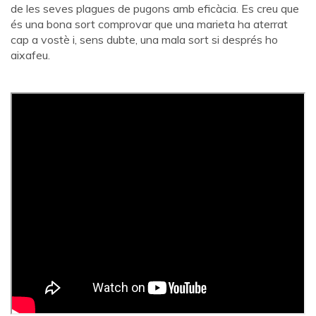
de les seves plagues de pugons amb eficàcia. Es creu que
és una bona sort comprovar que una marieta ha aterrat
cap a vostè i, sens dubte, una mala sort si després ho
aixafeu.