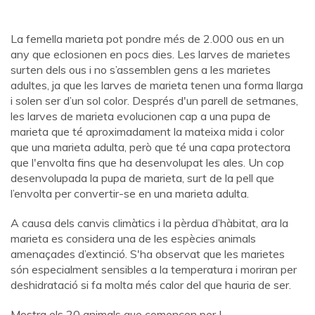
La femella marieta pot pondre més de 2.000 ous en un
any que eclosionen en pocs dies. Les larves de marietes
surten dels ous i no s’assemblen gens a les marietes
adultes, ja que les larves de marieta tenen una forma llarga
i solen ser d’un sol color. Després d'un parell de setmanes,
les larves de marieta evolucionen cap a una pupa de
marieta que té aproximadament la mateixa mida i color
que una marieta adulta, però que té una capa protectora
que l'envolta fins que ha desenvolupat les ales. Un cop
desenvolupada la pupa de marieta, surt de la pell que
l’envolta per convertir-se en una marieta adulta.
A causa dels canvis climàtics i la pèrdua d’hàbitat, ara la
marieta es considera una de les espècies animals
amenaçades d’extinció. S'ha observat que les marietes
són especialment sensibles a la temperatura i moriran per
deshidratació si fa molta més calor del que hauria de ser.
Mostra els 20 animals que comencen per L